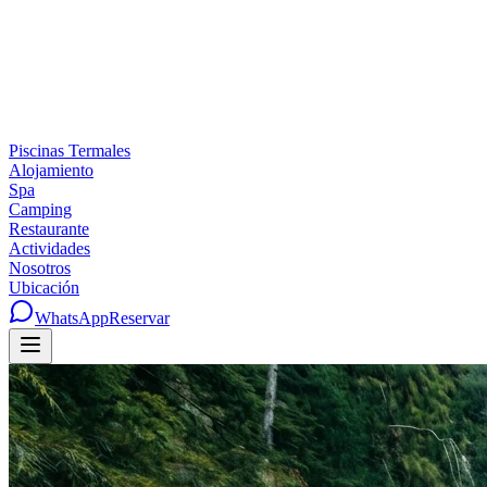
Piscinas Termales
Alojamiento
Spa
Camping
Restaurante
Actividades
Nosotros
Ubicación
WhatsApp
Reservar